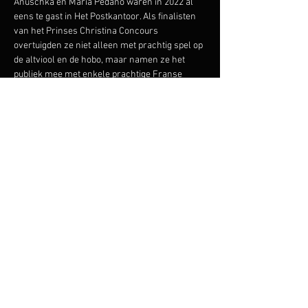
Anuschka en Maria Pedano waren in 2022 al 
eens te gast in Het Postkantoor. Als finalisten 
van het Prinses Christina Concours 
overtuigden ze niet alleen met prachtig spel op 
de altviool en de hobo, maar namen ze het 
publiek mee met enkele prachtige Franse 
chansons en zelfs een dansje.
Compartir este evento
Copyright © 2019 Anuschka Pedano Página Oficial.
Todos los derechos reservados.