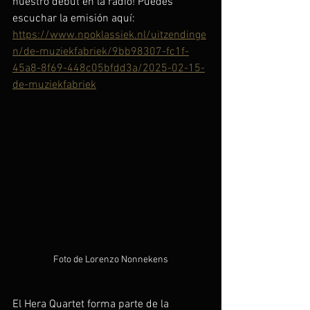
nuestro debut en la radio! Puedes 
escuchar la emisión aquí: 
https://www.npoklassiek.nl/uitzendinge
n/de-muziekfabriek/9bb98307-fc1f-
45a8-8f69-448c05bfdd3a/2025-02-15-
de-muziekfabriek
Foto de Lorenzo Nonnekens
El Hera Quartet forma parte de la 